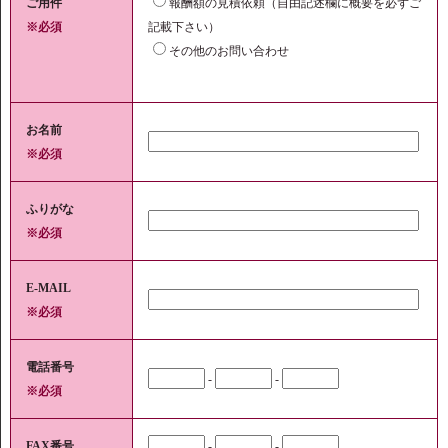
ご用件
報酬額の見積依頼（自由記述欄に概要を必ずご
※必須
記載下さい）
その他のお問い合わせ
お名前
※必須
ふりがな
※必須
E-MAIL
※必須
電話番号
-
-
※必須
FAX番号
-
-